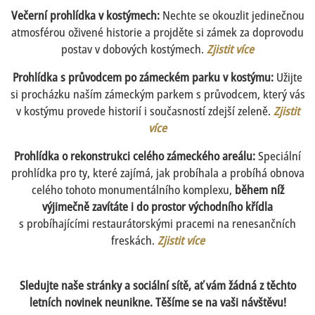
Večerní prohlídka v kostýmech:
Nechte se okouzlit jedinečnou
atmosférou oživené historie a projděte si zámek za doprovodu
postav v dobových kostýmech.
Zjistit více
Prohlídka s průvodcem po zámeckém parku v kostýmu:
Užijte
si procházku naším zámeckým parkem s průvodcem, který vás
v kostýmu provede historií i současností zdejší zeleně.
Zjistit
více
Prohlídka o rekonstrukci celého zámeckého areálu:
Speciální
prohlídka pro ty, které zajímá, jak probíhala a probíhá obnova
celého tohoto monumentálního komplexu,
během níž
výjimečně zavítáte i do prostor východního křídla
s probíhajícími restaurátorskými pracemi na renesančních
freskách.
Zjistit více
Sledujte naše stránky a sociální sítě, ať vám žádná z těchto
letních novinek neunikne. Těšíme se na vaši návštěvu!