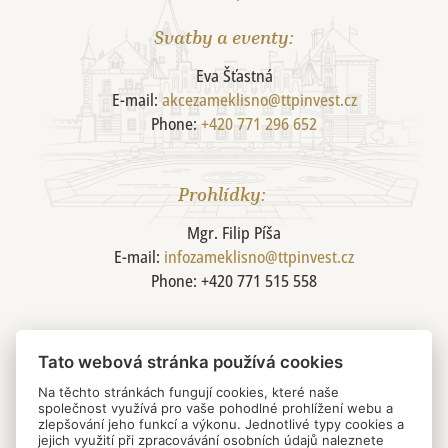
Svatby a eventy:
Eva Šťastná
E-mail:
akcezameklisno@ttpinvest.cz
Phone:
+420 771 296 652
Prohlídky:
Mgr. Filip Píša
E-mail:
infozameklisno@ttpinvest.cz
Phone: +420 771 515 558
Správce:
Tato webová stránka používá cookies
Na těchto stránkách fungují cookies, které naše
TTP invest, a.s.
společnost využívá pro vaše pohodlné prohlížení webu a
Thunovská 183/18,
zlepšování jeho funkcí a výkonu. Jednotlivé typy cookies a
jejich využití při zpracovávání osobních údajů naleznete